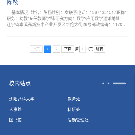
据所 科研岗；2023-至今 沈阳药科大学医疗器械学院 教师 ...
陈杨
基本情况 姓名：陈杨性别：女联系电话：13674251517职称/
职务：助教/专任教师学科/研究方向：数学/应用数学通讯地址：
辽宁省本溪高新技术产业开发区华佗大街26号邮政编码：117004
学习/工作经历 学习经历： 201609-2020.07 吉林
省通化市通化师范学院数学与应用数学专业 2020.07-
202008 北京市学而思科技有限公司沈阳分公司 2021.
09-2024.06 辽宁省大连市大连交通大学理学院数学专业工作经
上页
1
2
下页
第
/2页
跳转
历：...
校内站点
沈阳药科大学
教务处
人事处
科研处
图书馆
后勤管理处