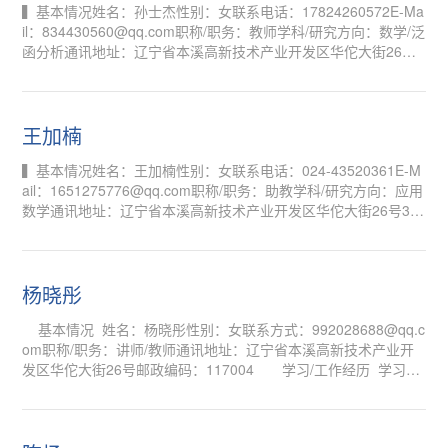
▍基本情况姓名：孙士杰性别：女联系电话：17824260572E-Ma
il：834430560@qq.com职称/职务：教师学科/研究方向：数学/泛
函分析通讯地址：辽宁省本溪高新技术产业开发区华佗大街26号
邮政编码：117004​▍学习/工作经历教育经历2014.09-2018.06
天津工业大学 理学院数学与应用数学专业 理学学士2018.09-202
1.03 天津工业大学 数学科学学院数学专业 理学硕士工作经历2
021.08-至今 沈阳药科大学 数学教研室教
王加楠
▍基本情况姓名：王加楠性别：女联系电话：024-43520361E-M
ail：1651275776@qq.com职称/职务：助教学科/研究方向：应用
数学通讯地址：辽宁省本溪高新技术产业开发区华佗大街26号33
#▍学习/工作经历2016.9~2020.6渤海大学2021.9~2024.6渤海大
学
杨晓彤
基本情况 姓名：杨晓彤性别：女联系方式：992028688@qq.c
om职称/职务：讲师/教师通讯地址：辽宁省本溪高新技术产业开
发区华佗大街26号邮政编码：117004 学习/工作经历 学习经
历：2012-2016 烟台大学 信息与计算科学专业 理学学士；2017-
2020 南昌大学 统计学专业 理学硕士工作经历：2020-2021 中国
银行 信息科技岗；2021-2023 中国信息通信研究院云计算与大数