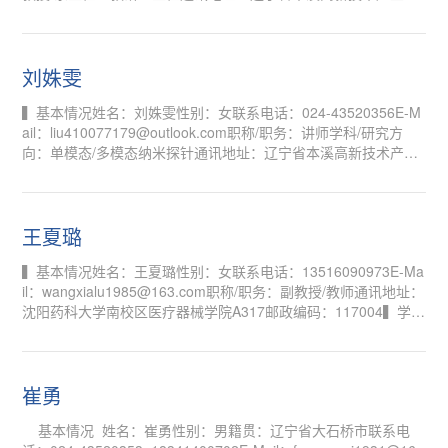
发区华佗大街26号邮政编码：117004▍学习/工作经历教育经
历： 2005/06-2012/06，沈阳药科大学，制药工程学院，合成药
物化学，博士，导师：刘克良；1999/09-2004/06，沈阳药科大
学，药学院，药学（英语），本科；工作经历：2012/08-2017/1
刘姝雯
2，沈阳药科大学，...
▍基本情况姓名：刘姝雯性别：女联系电话：024-43520356E-M
ail：liu410077179@outlook.com职称/职务：讲师学科/研究方
向：单模态/多模态纳米探针通讯地址：辽宁省本溪高新技术产业
开发区华佗大街26号邮政编码：▍学习/工作经历教育经历2014.0
9-2018.08 韩国国立庆北大学 应用化学系 学士2018.09-2023.08
韩国国立庆北大学 化学系 博士工作经历2023.11-至今 沈阳药科
大学 医疗器械学院▍科研/获奖情况▍发表论文/出版著作发表论
王夏璐
文1....
▍基本情况姓名：王夏璐性别：女联系电话：13516090973E-Ma
il：wangxialu1985@163.com职称/职务：副教授/教师通讯地址：
沈阳药科大学南校区医疗器械学院A317邮政编码：117004▍学
习/工作经历2010/09 - 2013/07，沈阳药科大学，微生物与生化药
学，博士，导师：张景海2008/09 - 2010/07，沈阳药科大学，微
生物与生化药学，硕士，导师：张嵘2004/09 - 2008/07，沈阳药
科大学，生命科学与技术，学士2017/12 –至今，沈阳药科大学，
崔勇
医疗器械学院，...
基本情况 姓名：崔勇性别：男籍贯：辽宁省大石桥市联系电