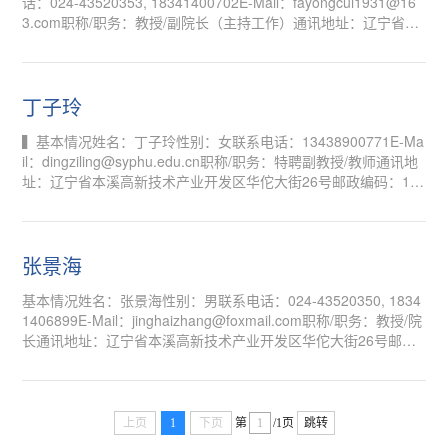
话：024-43520353, 18341400702E-Mail：fayongcui1931@16
3.com职称/职务：教授/副院长（主持工作）通讯地址：辽宁省本
溪高新技术产业开发区华佗大街26号邮政编码：117004 学习/工
作经历教育经历：2005年07月毕业于沈阳药科大学制药工程学院
生物工程专业，获工学学士学位。2005年09月免试保送到沈阳药
科大学制药工程学院微生物与生化药学专业攻读硕士学位。2007
丁子玲
年05月转为直博生，...
▍基本情况姓名：丁子玲性别：女联系电话：13438900771E-Ma
il：dingziling@syphu.edu.cn职称/职务：特聘副教授/教师通讯地
址：辽宁省本溪高新技术产业开发区华佗大街26号邮政编码：11
7004▍学习/工作经历教育经历2018/09–2023/06，东北大学，分
析化学，博士2015/09–2018/06，西南石油大学，化学工程与技
术，硕士2011/09–2015/06，西南石油大学，应用化学，学士工
作经历2024/07–至今，沈阳药科大学，医疗器械学院，教师202
张景海
3/08–...
基本情况姓名：张景海性别：男联系电话：024-43520350, 1834
1406899E-Mail：jinghaizhang@foxmail.com职称/职务：教授/院
长通讯地址：辽宁省本溪高新技术产业开发区华佗大街26号邮政
编码： 学习/工作经历1983年毕生于...
上页
1
下页
第
/1页
跳转