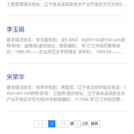
工程管理通讯地址：辽宁省本溪高新技术产业开发区华佗大街26
号邮政编码：117004▍学习/工作经历2010.9-2014.7 辽宁石油化
工大学 化学工程与工艺专业 学士2021.9-2024.6 大连海事大学 工
程管理专业 硕士2024.7-至今 沈阳药科大学 医疗器械学院 助理实
验师▍科研/获奖情况①辽宁省社会科学基金重点项目“辽宁海洋科
李玉娟
技创新效率评价及与蓝色经济发展的协同效应”...
基本情况姓名：李玉娟性别：女E-Mail：liyj201102@163.com职
称/职务：副教授/通讯地址：邮政编码： 学习/工作经历教育经
历：1985.09――东北师范大学物理系 读本科； 1989.09――东
北师范大学物理系 读硕士； 2003...
宋荣华
基本情况姓名：宋荣华性别：男籍贯：辽宁省沈阳市联系电话：1
8341401145职称/职务：工程师/通讯地址：辽宁省本溪高新技术
产业开发区华佗大街26号邮政编码：117004 学习/工作经历教育
经历：1984年9月——1987年7月 辽...
上页
1
下页
第
/1页
跳转