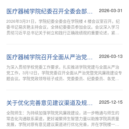
医疗器械学院纪委召开全委会部署
2026-03-31
相关工作
2026年3月31日，学院纪委全委会在学院楼 4 楼会议室召开。纪
委书记易庆艳主持会议，全体纪委委员参加会议。会议深入学习
贯彻习近平总书记关于树立和践行正确政绩观的重要论述，紧密
结合立德树人根本任务，精准把握树立和践行正确政绩观与学院
纪检监察工作的结合点、发力点，将...
医疗器械学院召开全面从严治党暨
2026-03-13
党风廉政建设专题会议
为深入贯彻学校党委工作要求，扎实推进学院党建与全面从严治
党工作，3月12日，学院党委召开全面从严治党暨党风廉政建设专
题会议。学院党政领导班子成员、党委委员、纪委委员、各党支
部书记、专职组织员等参加会议。会议由学院党委书记孙皎皎主
持。会上，开展“第一议题”学习，...
关于优化完善意见建议渠道及规范
2025-12-15
公告栏使用的通知
全院师生：为持续加强学院党风廉政建设，进一步畅通与师生的
常态化沟通联系渠道，更好凝聚师生智慧力量以助推学院高质量
发展，学院对原有意见建议渠道进行优化完善，并在学院楼一楼