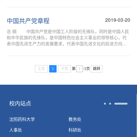
设置公告栏，现将有关事宜通知如下：1.电子邮箱：ylqxxy@syph
u.edu.cn;3.线下信箱：学院楼一楼...
中国共产党章程
2019-03-20
总 纲 中国共产党是中国工人阶级的先锋队，同时是中国人民
和中华民族的先锋队，是中国特色社会主义事业的领导核心，代
表中国先进生产力的发展要求，代表中国先进文化的前进方向，
代表中国最广大人民的根本利益。
上页
1
下页
第
/1页
跳转
校内站点
沈阳药科大学
教务处
人事处
科研处