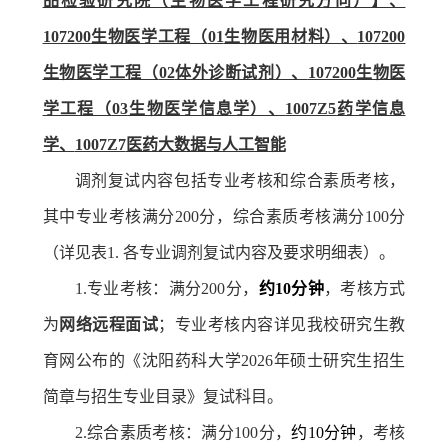
品检验研究院（生物医学工程研究方向）】、
107200
生物医学工程（
01
生物医用材料）、
107200
生物医学工程（
02
体外诊断试剂）、
107200
生物医
学工程（
03
生物医学信息学）、
1007Z5
药学信息
学、
1007Z7
医药大数据与人工智能
调剂复试内容包括专业考核和综合素质考核，
其中专业考核满分
200
分，综合素质考核满分
100
分
（详见表
1.
各专业调剂复试内容及要求明细表）。
1.
专业考核：满分
200
分，
约
10
分钟
，考核方式
为
网络远程面试
；专业考核内容详见我校研究生教
育网公布的《沈阳药科大学
2026
年硕士研究生招生
简章与招生专业目录》复试科目。
2.
综合素质考核：满分
100
分，
约
10
分钟
，考核