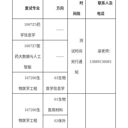
时
联系人及
复试专业
方向
间段
电话
1007Z5
药
——
学信息学
测
1007Z7
医
试时间
梁老师：
药大数据与人工
——
另行通
13889136081
智能
知
107200
生
03
生物
物医学工程
医学信息学
01
生物
107200
生
医用材料
物医学工程
02
体外