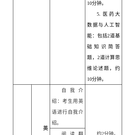
10
分钟。
5.
医药大
数据与人工智
能：包括
2
道基
础知识简答
题，
2
道计算思
维论述题，约
10
分钟。
自我介
绍：考生用英
语进行自我介
绍。
英
约
2
分钟。
阅读翻