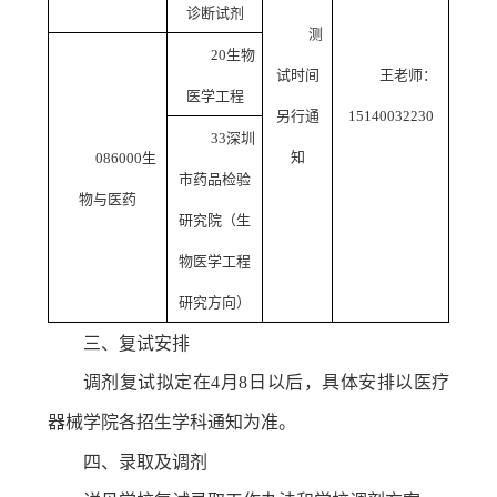
诊断试剂
测
20
生物
试时间
王老师：
医学工程
另行通
15140032230
33
深圳
知
086000
生
市药品检验
物与医药
研究院（生
物医学工程
研究方向）
三、复试安排
调剂复试拟定在
4
月
8
日以后，具体安排以医疗
器械学院各招生学科通知为准。
四、录取及调剂