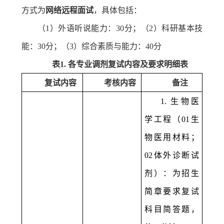
方式为
网络远程面试
，具体包括：
（
1
）外语听说能力：
30
分；（
2
）科研基本技
能：
30
分；（
3
）综合素质与能力：
40
分
表
1.
各专业调剂复试内容及要求明细表
复试内容
考核内容
备注
1.
生物医
学工程（
01
生
物医用材料；
02
体外诊断试
剂）：为招生
简章要求复试
科目简答题，